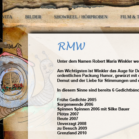
VITA
BILDER
SHOWREEL / HÖRPROBEN
FILM & 